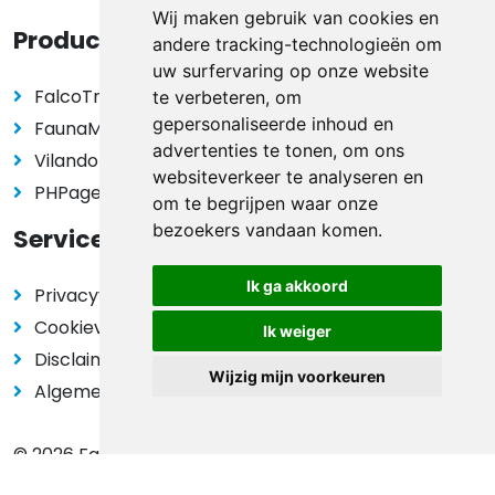
Wij maken gebruik van cookies en
Producten
andere tracking-technologieën om
uw surfervaring op onze website
FalcoTravel
te verbeteren, om
gepersonaliseerde inhoud en
FaunaMap
advertenties te tonen, om ons
Vilando Vakantiehuizen
websiteverkeer te analyseren en
PHPagebuilder
om te begrijpen waar onze
bezoekers vandaan komen.
Service
Ik ga akkoord
Privacyverklaring
Cookieverklaring
Ik weiger
Disclaimer
Wijzig mijn voorkeuren
Algemene voorwaarden
© 2026 FalcoSolutions